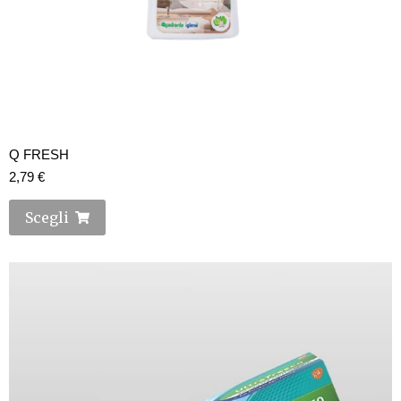
Q FRESH
2,79
€
Scegli