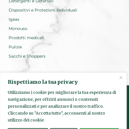
Detergenti e Detersivi
Dispositivi e Protezioni individuali
Igeax
Monouso
Prodotti medicali
Pulizie
Sacchi e Shoppers
Rispettiamo la tua privacy
Utilizziamo i cookie per migliorare la tua esperienza di
navigazione, per offrirti annunci o contenuti
personalizzati e per analizzare il nostro traffico.
Realizzato da Everest Innovation
Cliccando su "Accetta tutto", acconsenti al nostro
utilizzo dei cookie.
© Quadrante s.r.l. | Sede Legale: Via Pietro Fumaroli, 24 00155
Roma | P.IVA
15952841003
| Codice SDI: SUBM70N | Numero