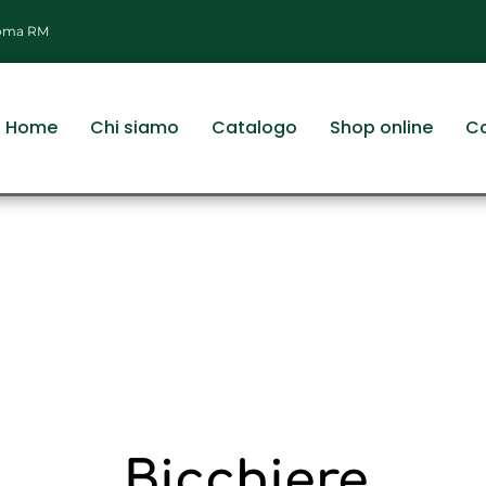
 Roma RM
Home
Chi siamo
Catalogo
Shop online
Co
Bicchiere