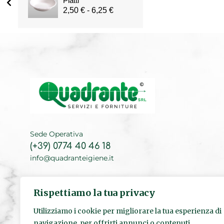
Piatti
2,50
€
-
6,25
€
Sede Operativa
(+39) 0774 40 46 18
info@quadranteigiene.it
Sede Legale
Rispettiamo la tua privacy
(+39) 06 89 71 80 96
Utilizziamo i cookie per migliorare la tua esperienza di
navigazione, per offrirti annunci o contenuti