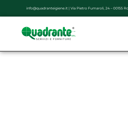
info@quadranteigiene.it
|
Via Pietro Fumaroli, 24 – 00155