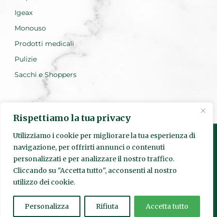
Igeax
Monouso
Prodotti medicali
Pulizie
Sacchi e Shoppers
Rispettiamo la tua privacy
Utilizziamo i cookie per migliorare la tua esperienza di
navigazione, per offrirti annunci o contenuti
personalizzati e per analizzare il nostro traffico.
Realizzato da Everest Innovation
Cliccando su "Accetta tutto", acconsenti al nostro
utilizzo dei cookie.
© Quadrante s.r.l. | Sede Legale: Via Pietro Fumaroli, 24 00155
Roma | P.IVA
15952841003
| Codice SDI: SUBM70N | Numero
REA:
1625601
|
quadranteigiene@legalmail.it
Personalizza
Rifiuta
Accetta tutto