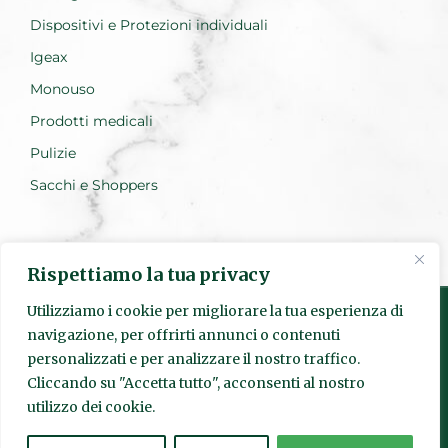
Dispositivi e Protezioni individuali
Igeax
Monouso
Prodotti medicali
Pulizie
Sacchi e Shoppers
Rispettiamo la tua privacy
Utilizziamo i cookie per migliorare la tua esperienza di
navigazione, per offrirti annunci o contenuti
personalizzati e per analizzare il nostro traffico.
Realizzato da Everest Innovation
Cliccando su "Accetta tutto", acconsenti al nostro
utilizzo dei cookie.
© Quadrante s.r.l. | Sede Legale: Via Pietro Fumaroli, 24 00155
Roma | P.IVA
15952841003
| Codice SDI: SUBM70N | Numero