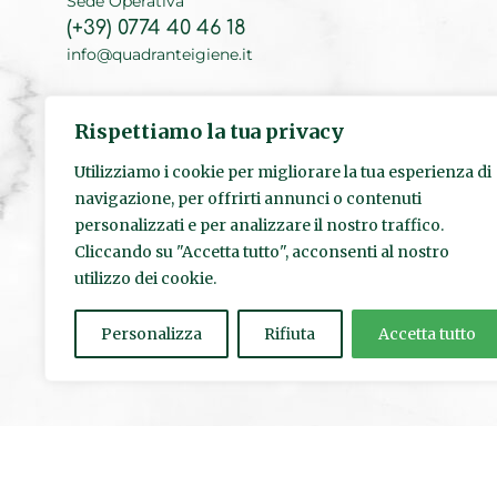
Sede Operativa
(+39) 0774 40 46 18
info@quadranteigiene.it
Sede Legale
Rispettiamo la tua privacy
(+39) 06 89 71 80 96
Utilizziamo i cookie per migliorare la tua esperienza di
navigazione, per offrirti annunci o contenuti
personalizzati e per analizzare il nostro traffico.
Cliccando su "Accetta tutto", acconsenti al nostro
utilizzo dei cookie.
Personalizza
Rifiuta
Accetta tutto
© Quadrante s.r.l. | Sede Legale: Via Pietro Fumaroli, 24 00155 R