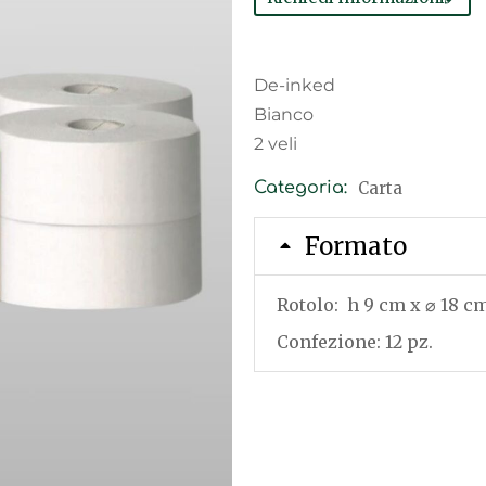
De-inked
Bianco
2 veli
Carta
Categoria:
Formato
Rotolo: h 9 cm x ⌀ 18 c
Confezione: 12 pz.