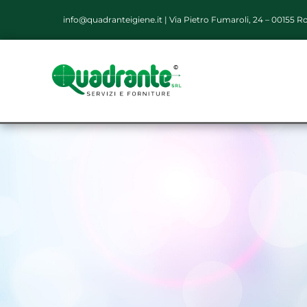
info@quadranteigiene.it
|
Via Pietro Fumaroli, 24 – 00155