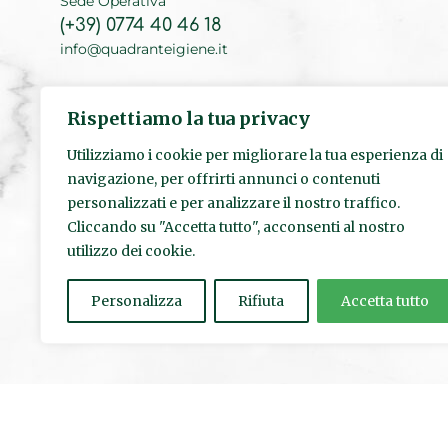
Sede Operativa
(+39) 0774 40 46 18
info@quadranteigiene.it
Sede Legale
Rispettiamo la tua privacy
(+39) 06 89 71 80 96
Utilizziamo i cookie per migliorare la tua esperienza di
navigazione, per offrirti annunci o contenuti
personalizzati e per analizzare il nostro traffico.
Cliccando su "Accetta tutto", acconsenti al nostro
utilizzo dei cookie.
Personalizza
Rifiuta
Accetta tutto
© Quadrante s.r.l. | Sede Legale: Via Pietro Fumaroli, 24 00155 R