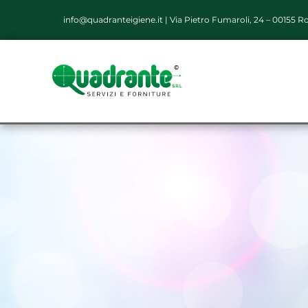
info@quadranteigiene.it
|
Via Pietro Fumaroli, 24 – 00155