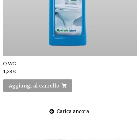
Q WC
1,28
€
Aggiungi al carrello
Carica ancora