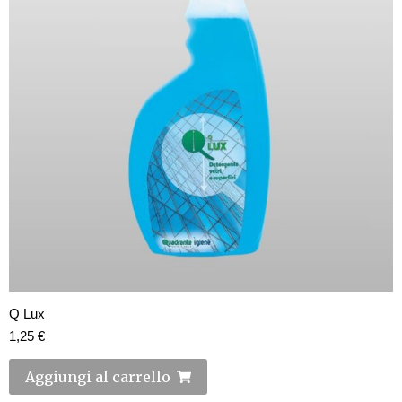
Q Lux
1,25
€
Aggiungi al carrello