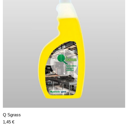
Q Sgrass
1,45
€