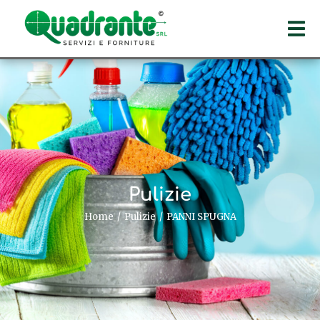
Pulizie
Home
Pulizie
PANNI SPUGNA
Tu sei qui: