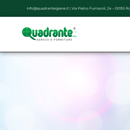
info@quadranteigiene.it
|
Via Pietro Fumaroli, 24 – 00155