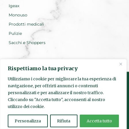
Igeax
Monouso
Prodotti medicali
Pulizie
Sacchi e Shoppers
Rispettiamo la tua privacy
Utilizziamo i cookie per migliorare la tua esperienza di
navigazione, per offrirti annunci o contenuti
personalizzati e per analizzare il nostro traffico.
Realizzato da Everest Innovation
Cliccando su "Accetta tutto", acconsenti al nostro
utilizzo dei cookie.
© Quadrante s.r.l. | Sede Legale: Via Pietro Fumaroli, 24 00155
Roma | P.IVA
15952841003
| Codice SDI: SUBM70N | Numero
REA:
1625601
|
quadranteigiene@legalmail.it
Personalizza
Rifiuta
Accetta tutto