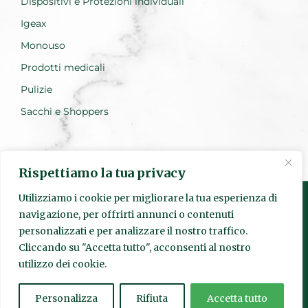
Dispositivi e Protezioni individuali
Igeax
Monouso
Prodotti medicali
Pulizie
Sacchi e Shoppers
Rispettiamo la tua privacy
Utilizziamo i cookie per migliorare la tua esperienza di
navigazione, per offrirti annunci o contenuti
personalizzati e per analizzare il nostro traffico.
Realizzato da Everest Innovation
Cliccando su "Accetta tutto", acconsenti al nostro
utilizzo dei cookie.
© Quadrante s.r.l. | Sede Legale: Via Pietro Fumaroli, 24 00155
Roma | P.IVA
15952841003
| Codice SDI: SUBM70N | Numero
REA:
1625601
|
quadranteigiene@legalmail.it
Personalizza
Rifiuta
Accetta tutto