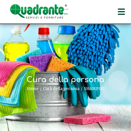
Cura della persona
Home
Cura della persona
SHAMPOO
Tu sei qui: