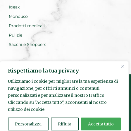
Igeax
Monouso
Prodotti medicali
Pulizie
Sacchi e Shoppers
Rispettiamo la tua privacy
Utilizziamo i cookie per migliorare la tua esperienza di
navigazione, per offrirti annunci o contenuti
personalizzati e per analizzare il nostro traffico.
Realizzato da Everest Innovation
Cliccando su "Accetta tutto", acconsenti al nostro
utilizzo dei cookie.
© Quadrante s.r.l. | Sede Legale: Via Pietro Fumaroli, 24 00155
Roma | P.IVA
15952841003
| Codice SDI: SUBM70N | Numero
REA:
1625601
|
quadranteigiene@legalmail.it
Personalizza
Rifiuta
Accetta tutto