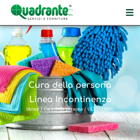
Cura della persona
Linea Incontinenza
Home
Cura della persona
OLIO CORPO
Tu sei qui: