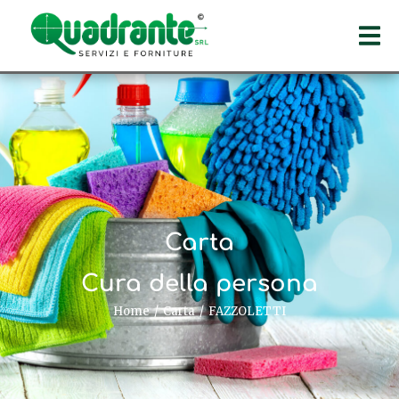
Carta
Cura della persona
Home
Carta
FAZZOLETTI
Tu sei qui: