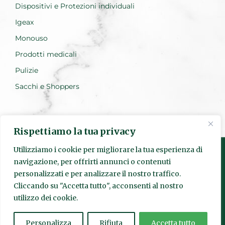
Dispositivi e Protezioni individuali
Igeax
Monouso
Prodotti medicali
Pulizie
Sacchi e Shoppers
Rispettiamo la tua privacy
Utilizziamo i cookie per migliorare la tua esperienza di
navigazione, per offrirti annunci o contenuti
personalizzati e per analizzare il nostro traffico.
Realizzato da Everest Innovation
Cliccando su "Accetta tutto", acconsenti al nostro
utilizzo dei cookie.
© Quadrante s.r.l. | Sede Legale: Via Pietro Fumaroli, 24 00155
Roma | P.IVA
15952841003
| Codice SDI: SUBM70N | Numero
REA:
1625601
|
quadranteigiene@legalmail.it
Personalizza
Rifiuta
Accetta tutto