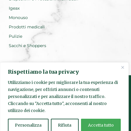
Igeax
Monouso
Prodotti medicali
Pulizie
Sacchi e Shoppers
Rispettiamo la tua privacy
Utilizziamo i cookie per migliorare la tua esperienza di
navigazione, per offrirti annunci o contenuti
personalizzati e per analizzare il nostro traffico.
Realizzato da Everest Innovation
Cliccando su "Accetta tutto", acconsenti al nostro
utilizzo dei cookie.
© Quadrante s.r.l. | Sede Legale: Via Pietro Fumaroli, 24 00155
Roma | P.IVA
15952841003
| Codice SDI: SUBM70N | Numero
REA:
1625601
|
quadranteigiene@legalmail.it
Personalizza
Rifiuta
Accetta tutto