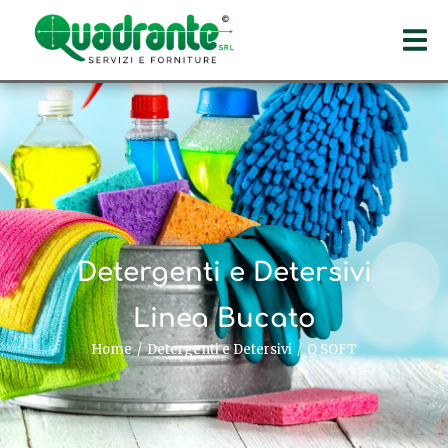
Detergenti e Detersivi
Linea Bucato
Home
Detergenti e Detersivi
Q SOFT
Tu sei qui: