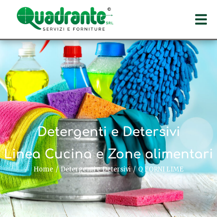
Detergenti e Detersivi
Linea Cucina e Zone alimentari
Home
Detergenti e Detersivi
Q FORNI LIME
Tu sei qui: