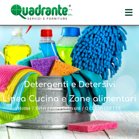
Detergenti e Detersivi
Linea Cucina e Zone alimentari
Home
Detergenti e Detersivi
Q CLEAN COFFEE
Tu sei qui: