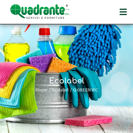
Ecolabel
Home
Ecolabel
Q GREEN WC
Tu sei qui: