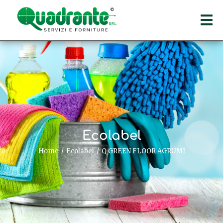
Ecolabel
Home
Ecolabel
Q GREEN FLOOR AGRUMI
Tu sei qui: